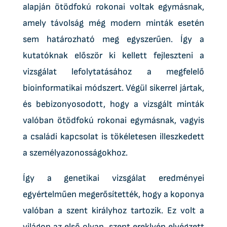
alapján ötödfokú rokonai voltak egymásnak,
amely távolság még modern minták esetén
sem határozható meg egyszerűen. Így a
kutatóknak először ki kellett fejleszteni a
vizsgálat lefolytatásához a megfelelő
bioinformatikai módszert. Végül sikerrel jártak,
és bebizonyosodott, hogy a vizsgált minták
valóban ötödfokú rokonai egymásnak, vagyis
a családi kapcsolat is tökéletesen illeszkedett
a személyazonosságokhoz.
Így a genetikai vizsgálat eredményei
egyértelműen megerősítették, hogy a koponya
valóban a szent királyhoz tartozik. Ez volt a
világon az első olyan, szent ereklyén elvégzett