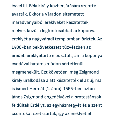
évvel III. Béla király közbenjárására szentté
avatták. Ekkor a Váradon eltemetett
maradványaiból ereklyéket készítettek,
melyek közül a legfontosabbat, a koponya
ereklyét a nagyváradi templomban őrizték. Az
1406-ban bekövetkezett tűzvészben az
eredeti ereklyetartó elpusztult, ám a koponya
csodával határos módon sértetlenül
megmenekült. Ezt követően, még Zsigmond
király uralkodása alatt készítették el az új, ma
is ismert Hermát (1. ábra). 1565-ben aztán
János Zsigmond engedélyével a protestánsok
feldúlták Erdélyt, az egyházmegyét és a szent
csontokat szétszórták, így az ereklyét el