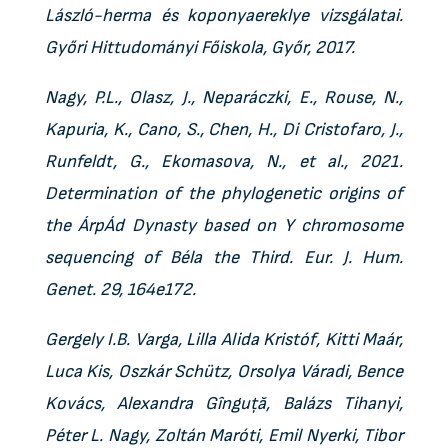
László-herma és koponyaereklye vizsgálatai.
Győri Hittudományi Főiskola, Győr, 2017.
Nagy, P.L., Olasz, J., Neparáczki, E., Rouse, N.,
Kapuria, K., Cano, S., Chen, H., Di Cristofaro, J.,
Runfeldt, G., Ekomasova, N., et al., 2021.
Determination of the phylogenetic origins of
the ÁrpÁd Dynasty based on Y chromosome
sequencing of Béla the Third. Eur. J. Hum.
Genet. 29, 164e172.
Gergely I.B. Varga, Lilla Alida Kristóf, Kitti Maár,
Luca Kis, Oszkár Schütz, Orsolya Váradi, Bence
Kovács, Alexandra Gînguță, Balázs Tihanyi,
Péter L. Nagy, Zoltán Maróti, Emil Nyerki, Tibor