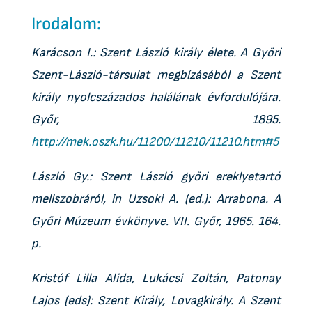
Irodalom:
Karácson I.: Szent László király élete. A Győri
Szent-László-társulat megbízásából a Szent
király nyolcszázados halálának évfordulójára.
Győr, 1895.
http://mek.oszk.hu/11200/11210/11210.htm#5
László Gy.: Szent László győri ereklyetartó
mellszobráról, in Uzsoki A. (ed.): Arrabona. A
Győri Múzeum évkönyve. VII. Győr, 1965. 164.
p.
Kristóf Lilla Alida, Lukácsi Zoltán, Patonay
Lajos (eds): Szent Király, Lovagkirály. A Szent